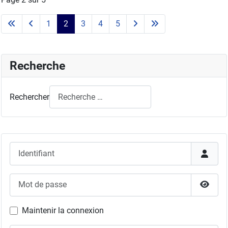
1
2
3
4
5
Recherche
Rechercher
Identifiant
Mot de passe
Affich
Maintenir la connexion