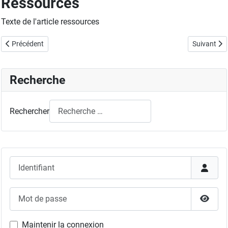
Ressources
Texte de l'article ressources
Article précédent : La Lettre du GFC
Article suiv
Précédent
Suivant
Recherche
Rechercher
Identifiant
Mot de passe
Affich
Maintenir la connexion