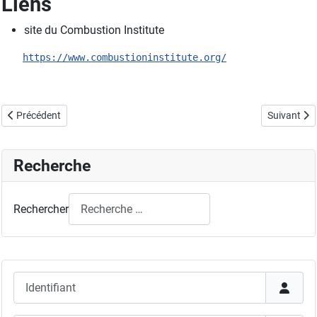
Liens
site du Combustion Institute
https://www.combustioninstitute.org/
Article précédent : Nous contacter
Article sui
Précédent
Suivant
Recherche
Rechercher
Identifiant