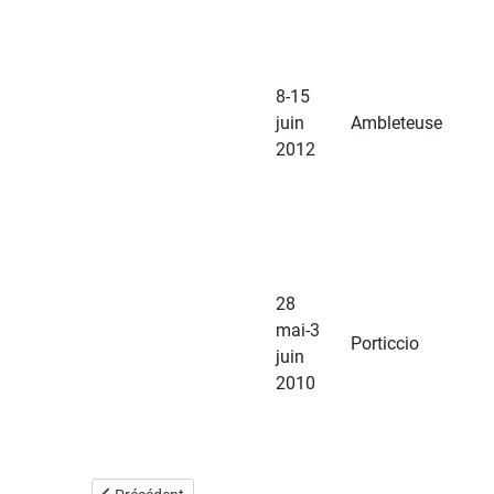
8-15
juin
Ambleteuse
2012
28
mai-3
Porticcio
juin
2010