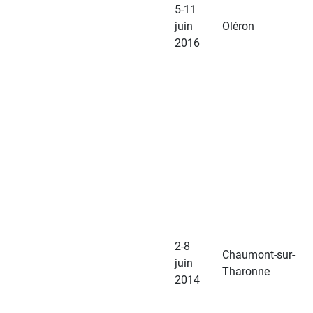
5-11
juin
Oléron
2016
2-8
Chaumont-sur-
juin
Tharonne
2014