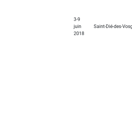
3-9
juin
Saint-Dié-des-Vos
2018