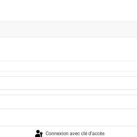
nétique chimique (ICCK)
Connexion avec clé d'accès