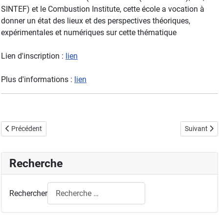
SINTEF) et le Combustion Institute, cette école a vocation à
donner un état des lieux et des perspectives théoriques,
expérimentales et numériques sur cette thématique
Lien d'inscription :
lien
Plus d'informations :
lien
Article précédent : Cours en ligne sur les instabilités de combustion (
Article sui
Précédent
Suivant
Recherche
Rechercher