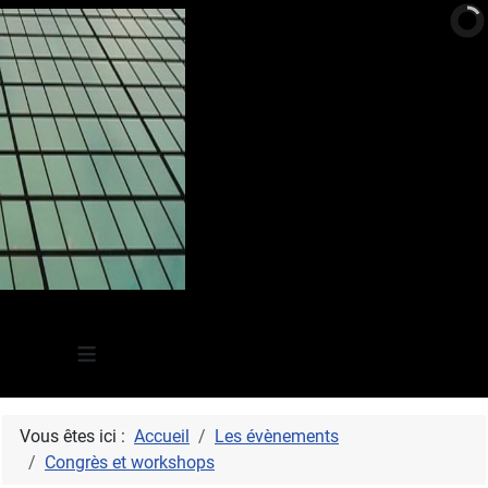
≡
Vous êtes ici :
Accueil
Les évènements
Congrès et workshops