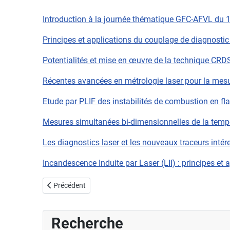
Introduction à la journée thématique GFC-AFVL du 
Principes et applications du couplage de diagnostic
Potentialités et mise en œuvre de la technique CRD
Récentes avancées en métrologie laser pour la mesu
Etude par PLIF des instabilités de combustion en 
Mesures simultanées bi-dimensionnelles de la temp
Les diagnostics laser et les nouveaux traceurs inté
Incandescence Induite par Laser (LII) : principes et 
Article précédent : Exposition Feu
Précédent
Recherche