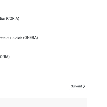
dier (CORIA)
(ONERA)
retout, F. Grisch
CORIA)
Article suivant : COM
Suivant