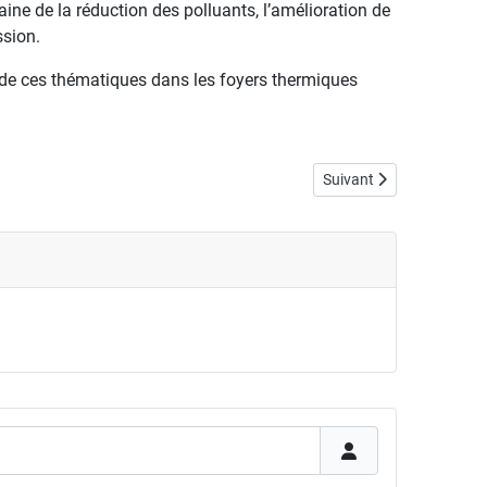
aine de la réduction des polluants, l’amélioration de
ssion.
r de ces thématiques dans les foyers thermiques
Article suivant : Exposit
Suivant