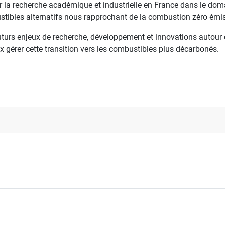
sur la recherche académique et industrielle en France dans le dom
mbustibles alternatifs nous rapprochant de la combustion zéro émi
futurs enjeux de recherche, développement et innovations autou
ux gérer cette transition vers les combustibles plus décarbonés.
s en écoulements réactifs