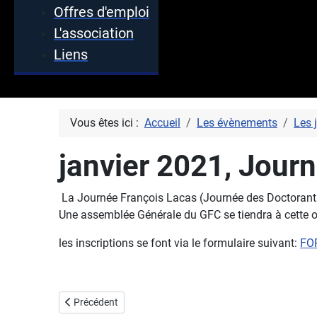
Offres d'emploi
L'association
Liens
Vous êtes ici :
Accueil
Les évènements
Les 
janvier 2021, Jour
La Journée François Lacas (Journée des Doctorants
Une assemblée Générale du GFC se tiendra à cette 
les inscriptions se font via le formulaire suivant:
FO
Article précédent : 2022, Journée François Lacas
Précédent