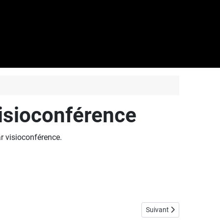
visioconférence
r visioconférence.
Article suivant : 23 janv
Suivant