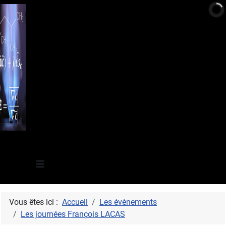
≡
Vous êtes ici :
Accueil
Les évènements
Les journées François LACAS