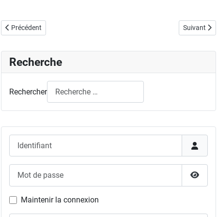
Article précédent : 16 décembre 2015 à Lille, PC2A
Article su
Précédent
Suivant
Recherche
Rechercher
Identifiant
Mot de passe
Affich
Maintenir la connexion