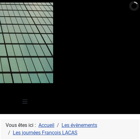
≡
Vous êtes ici :
Accueil
Les évènements
Les journées François LACAS