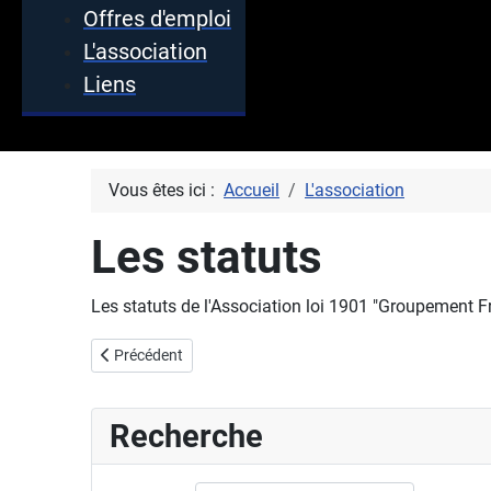
Offres d'emploi
L'association
Liens
Vous êtes ici :
Accueil
L'association
Les statuts
Les statuts de l'Association loi 1901 "Groupement 
Article précédent : L'association GFC
Précédent
Recherche