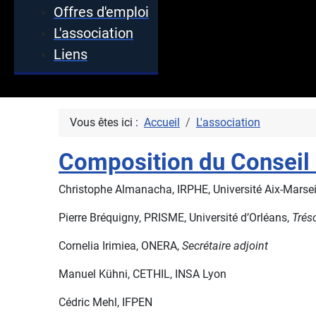
Offres d'emploi
L'association
Liens
Vous êtes ici :
Accueil
L'association
Composition du Conseil 
Christophe Almanacha, IRPHE, Université Aix-Marsei
Pierre Bréquigny, PRISME, Université d’Orléans,
Tréso
Cornelia Irimiea, ONERA,
Secrétaire adjoint
Manuel Kühni, CETHIL, INSA Lyon
Cédric Mehl, IFPEN