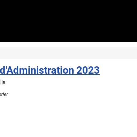
d'Administration 2023
lle
rier