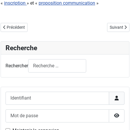
«
inscription
» et «
proposition communication
»
Article précédent : Journée thématique AI-Combustion
Article sui
Précédent
Suivant
Recherche
Rechercher
Identifiant
Mot de passe
Affich