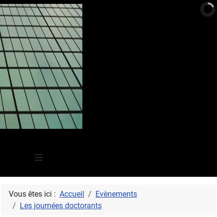
≡
Vous êtes ici :
Accueil
Evènements
Les journées doctorants