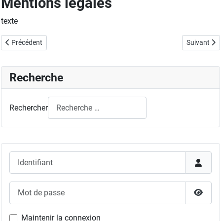
Mentions légales
texte
Article précédent : Ressources
Article sui
Précédent
Suivant
Recherche
Rechercher
Identifiant
Mot de passe
Affich
Maintenir la connexion