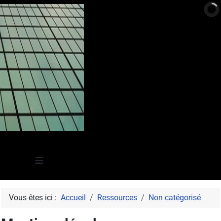
≡
Vous êtes ici :
Accueil
Ressources
Non catégorisé