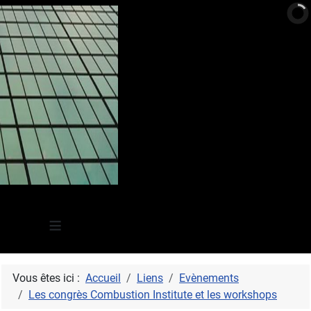
≡
Vous êtes ici :
Accueil
Liens
Evènements
Les congrès Combustion Institute et les workshops