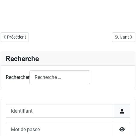
Article précédent : 39th International Symposium on Combustion
Article sui
Précédent
Suivant
Recherche
Rechercher
Identifiant
Mot de passe